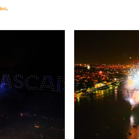
deo
.