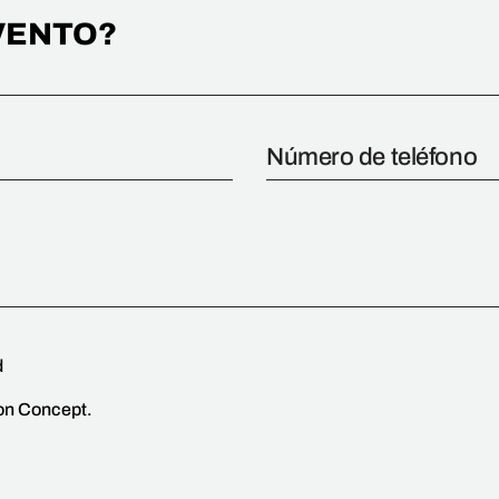
VENTO?
d
ion Concept.