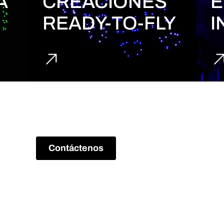
A
CREACIONES
E
READY-TO-FLY
I
Contáctenos