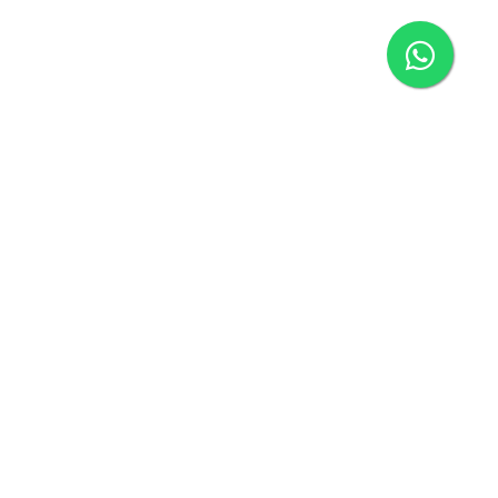
EWS & UPDATES
ntimento para o tratamento de dados
ais.