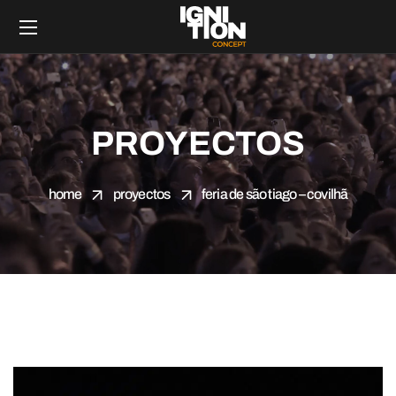
PROYECTOS
home
proyectos
feria de são tiago – covilhã