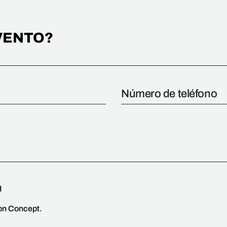
VENTO?
d
ion Concept.