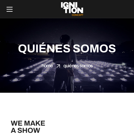
QUIÉNES SOMOS
home
quiénes somos
WE MAKE
A SHOW