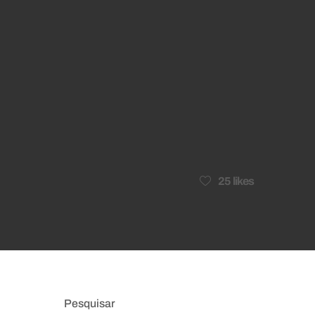
25
likes
Pesquisar