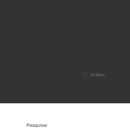
25
likes
Pesquisar