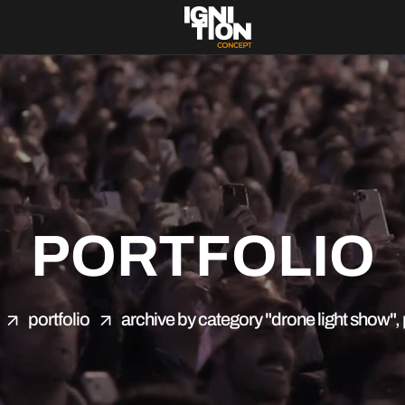
PORTFOLIO
portfolio
archive by category "drone light show",