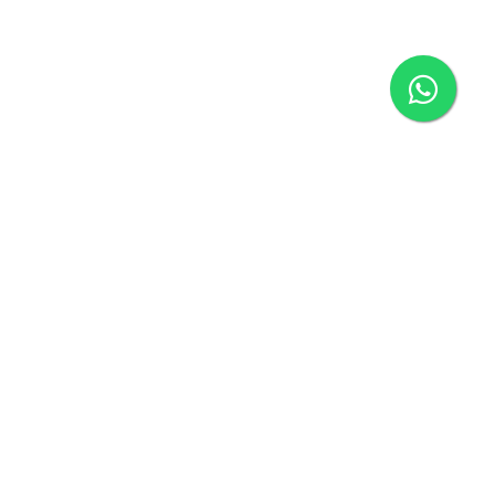
Rua da Industria,
Armazém 477G
2840-182 Seixal